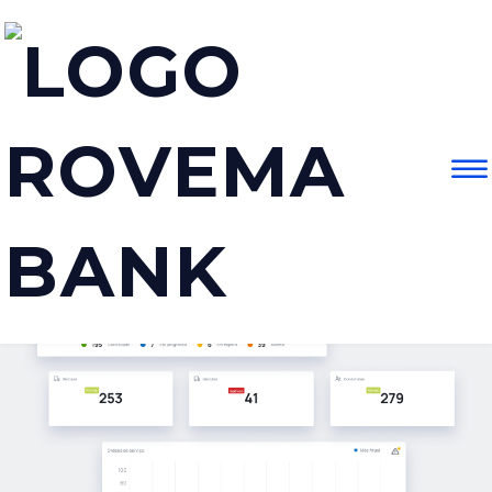
Com o
ASTO
reduza
custos e otimize a
eficiência da sua frota.